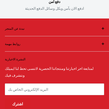
دفع آمن
ادفع الان بآمن وبكل وسائل الدفع الحديثة
نبدة عن المتجر
فريق سعودي يقف خلف أول واكبر متجر لقطع الغيار والاداء
روابط مهمة
العالي والاكسسوارات في الشرق الاوسط
البحث بالماركة
النشرة الاخبارية
البحث
تواصل معنا
لمتابعة اخر اخبارتنا ومنتجاتنا الحصرية لاتنسى تحط لنا ايميلك
ونتشرف فيك
كيفية الطلب من المتجر
الأسئلة الشائعة
البريد الإلكتروني الخاص بك
من نحن
الشروط والاحكام
اشترك
سياسة الاسترجاع و الاستبدال