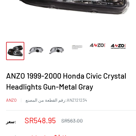
ANZO 1999-2000 Honda Civic Crystal
Headlights Gun-Metal Gray
ANZ121234
رقم القطعة من المصنع:
ANZO
سعر
SR548.95
السعر
SR563.00
سعر:
العادي
البيع