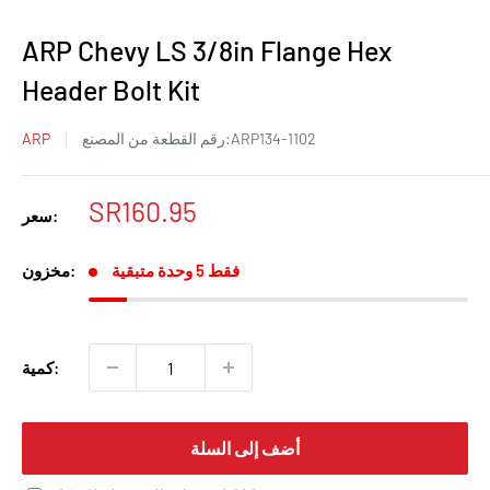
ARP Chevy LS 3/8in Flange Hex
Header Bolt Kit
ARP134-1102
رقم القطعة من المصنع:
ARP
سعر
SR160.95
سعر:
البيع
فقط 5 وحدة متبقية
مخزون:
كمية:
أضف إلى السلة