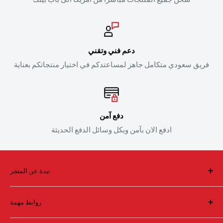
دعم فني وتقني
فريق سعودي متكامل جاهز لمساعتدكم في اختيار منتجاتكم بعناية
دفع آمن
ادفع الان بآمن وبكل وسائل الدفع الحديثة
نبدة عن المتجر
فريق سعودي يقف خلف أول واكبر متجر لقطع الغيار والاداء
روابط مهمة
العالي والاكسسوارات في الشرق الاوسط
البحث بالماركة